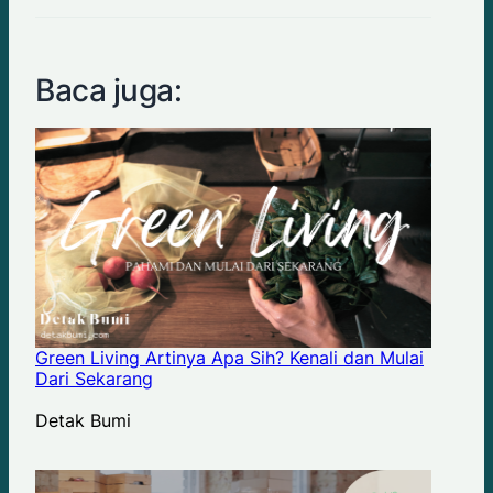
Baca juga:
Green Living Artinya Apa Sih? Kenali dan Mulai
Dari Sekarang
Author
Detak Bumi