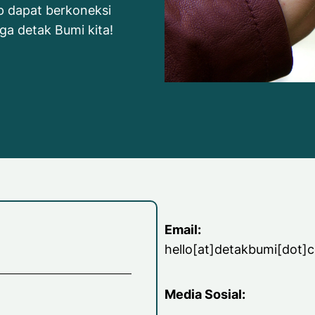
 dapat berkoneksi
a detak Bumi kita!
Email:
hello[at]detakbumi[dot]
Media Sosial: