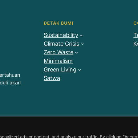
DETAK BUMI
C
Sustainability
T
Climate Crisis
K
Zero Waste
Minimalism
Green Living
gertahuan
Satwa
duli akan
Detak Bumi
© 2023 ·
· All rights reserved
nalized ads or content, and analyze our traffic. By clicking "Accep