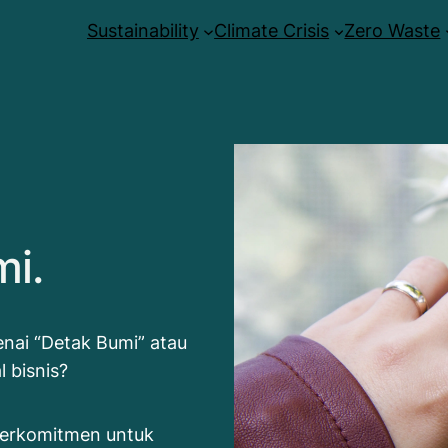
Sustainability
Climate Crisis
Zero Waste
i.
nai “Detak Bumi” atau
l bisnis?
 berkomitmen untuk