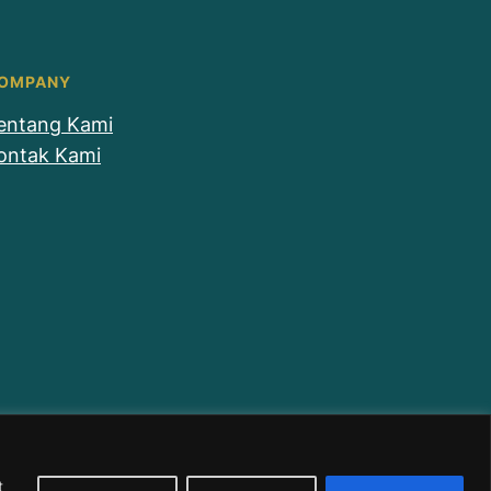
OMPANY
entang Kami
ontak Kami
t